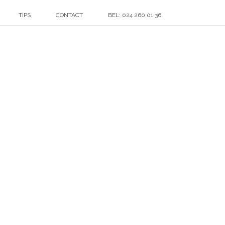
TIPS
CONTACT
BEL: 024 260 01 36
HOME
»
KLANTEN