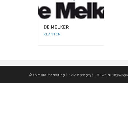
DE MELKER
KLANTEN
© Symbio Marketing | KvK: 64865894 | BTW: NL1638485