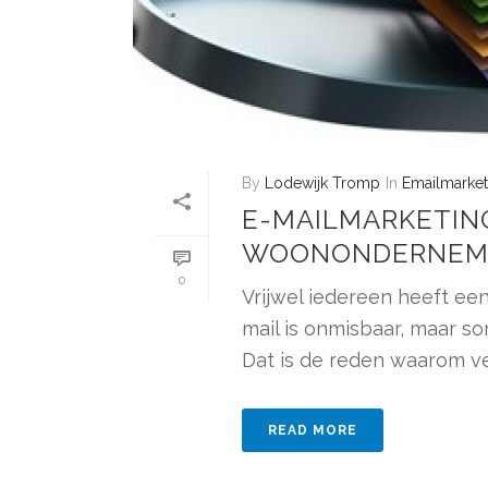
By
Lodewijk Tromp
In
Emailmarket
E-MAILMARKETING
WOONONDERNEME
0
Vrijwel iedereen heeft een
mail is onmisbaar, maar s
Dat is de reden waarom vee
READ MORE