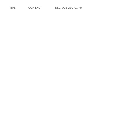
TIPS
CONTACT
BEL: 024 260 01 36
HOME
»
EMAILMARKETING