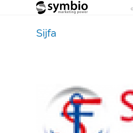
O
Sijfa