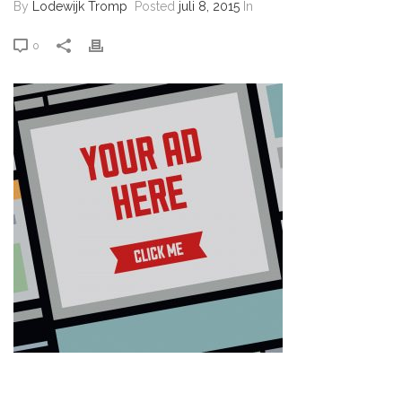
By
Lodewijk Tromp
Posted
juli 8, 2015
In
0