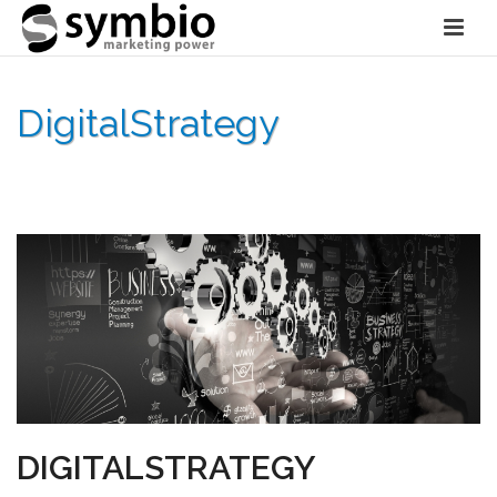
DigitalStrategy
HOME
»
ONLINE STRATEGIE
»
ONLINE MARKETING PLAN
»
DIGITALSTRATEGY
DIGITALSTRATEGY