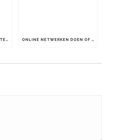
ONLINE MARKETING UITBESTEDEN OF ZELF DOEN?
ONLINE NETWERKEN DOEN OF NIET?